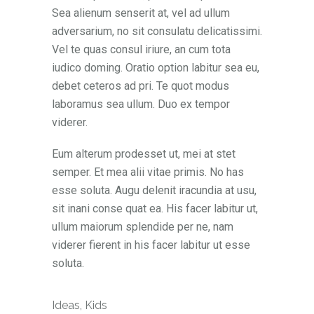
Sea alienum senserit at, vel ad ullum
adversarium, no sit consulatu delicatissimi.
Vel te quas consul iriure, an cum tota
iudico doming. Oratio option labitur sea eu,
debet ceteros ad pri. Te quot modus
laboramus sea ullum. Duo ex tempor
viderer.
Eum alterum prodesset ut, mei at stet
semper. Et mea alii vitae primis. No has
esse soluta. Augu delenit iracundia at usu,
sit inani conse quat ea. His facer labitur ut,
ullum maiorum splendide per ne, nam
viderer fierent in his facer labitur ut esse
soluta.
Ideas
,
Kids