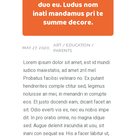
duo eu. Ludus nom
inati mandamus pri te
summe decore.
ART
/
EDUCATION
/
MAY 27, 2020
PARENTS
Lorem ipsum dolor sit amet, est id mundi
iudico maiestatis, ad amet zril mel.
Probatus facilisi velinaro no. Ex putant
hendrerites comple ctitur sed, legimus
noluisse an mei, in menandri in corrupte
eos. Et justo docendi eam, dicant facet an
sit. Odio everti vis ex, nec eu nobis impe
dit. In pro oratio omne, no magna idque
sed. Augue delenit iracundia at usu, sit
inani con sequat ea. His a facer labitur ut,